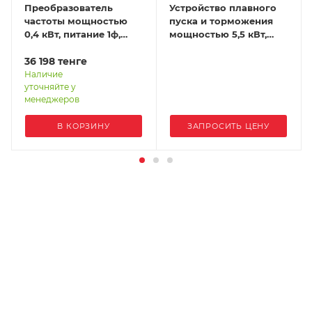
Преобразователь
Устройство плавного
частоты мощностью
пуска и торможения
0,4 кВт, питание 1ф,
мощностью 5,5 кВт,
напряжение 220В, IP20
питание 3ф,
EFIP-LA3-0R4G-2S
36 198
тенге
напряжение 380В, IP20
STP30-5R5-4T
Наличие
уточняйте у
менеджеров
В КОРЗИНУ
ЗАПРОСИТЬ ЦЕНУ