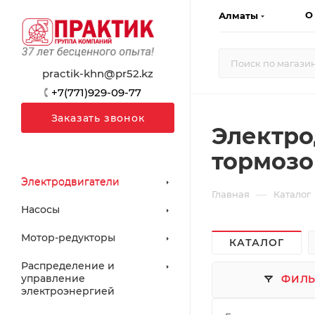
О
Алматы
practik-khn@pr52.kz
+7(771)929-09-77
Заказать звонок
Электро
тормоз
Электродвигатели
—
Главная
Каталог
Насосы
Мотор-редукторы
КАТАЛОГ
Распределение и
управление
ФИЛЬ
электроэнергией