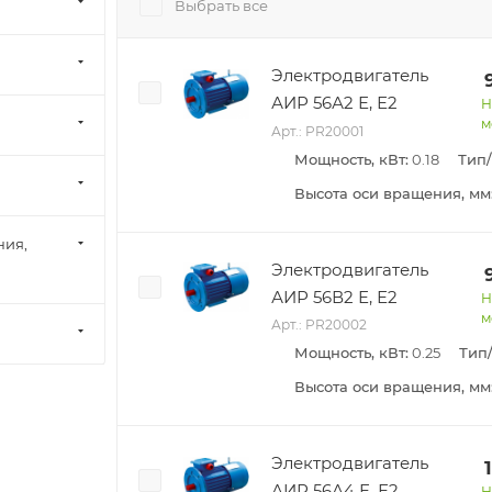
Выбрать все
Электродвигатель
АИР 56А2 Е, Е2
Н
м
Арт.: PR20001
Мощность, кВт:
0.18
Тип
Высота оси вращения, мм
ния,
Электродвигатель
АИР 56В2 Е, Е2
Н
м
Арт.: PR20002
Мощность, кВт:
0.25
Тип
Высота оси вращения, мм
Электродвигатель
АИР 56А4 Е, Е2
Н