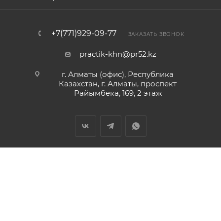
Монтерская ул, дом № 3
8 (800) 234-01-01
+7 (343) 345-04-51
+7(771)929-09-77
ЗАКАЗАТЬ ЗВОНОК
practik-khn@pr52.kz
г. Екатеринбург (офис), 620073, г.
г. Алматы (офис), Республика
Екатеринбург, улица Крестинского, д. 46,
Казахстан, г. Алматы, проспект
корпус А, оф. 707
Райымбека, 169, 2 этаж
8 (800) 234-01-01
+7 (343) 345-04-51
г. Уфа, 450105, г. Уфа, ул. Маршала Жукова,
д. 28, оф. 310
8 (800) 234-01-01
+7 (347) 293-42-84
2026 © Интернет-магазин ГК Практик
+7 (347) 293-42-77
г. Уфа, 450095, г. Уфа, ул. Центральная, д.