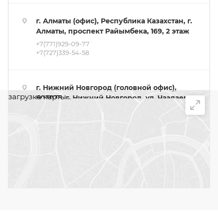
г. Алматы (офис), Республика Казахстан, г.
Алматы, проспект Райымбека, 169, 2 этаж
+7(771)929-09-77
+7(727)339-54-58
г. Нижний Новгород (головной офис),
загрузка карты...
603035, г. Нижний Новгород, ул. Чаадаева,
2Г (проезд с ул. Рябцева)
8 (800) 234-01-01
+7 (831) 275-96-39
+7 (831) 218-00-72
г. Москва (склад), г. Москва, 1-й
Варшавский проезд, д. 2, стр. 11, ворота
№4. Въезд на территорию Склада
расположен со стороны 2-го Варшавского
проезда.