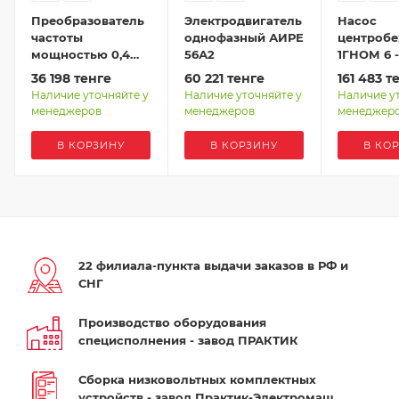
Преобразователь
Электродвигатель
Насос
частоты
однофазный АИРЕ
центроб
мощностью 0,4
56А2
1ГНОМ
кВт, питание 1ф,
36 198
тенге
60 221
тенге
161 483
те
напряжение 220В,
Наличие уточняйте у
Наличие уточняйте у
Наличие у
IP20 EFIP-LA3-
менеджеров
менеджеров
менеджер
0R4G-2S
В КОРЗИНУ
В КОРЗИНУ
В КО
22 филиала-пункта выдачи заказов в РФ и
СНГ
Производство оборудования
специсполнения - завод ПРАКТИК
Сборка низковольтных комплектных
устройств - завод Практик-Электромаш