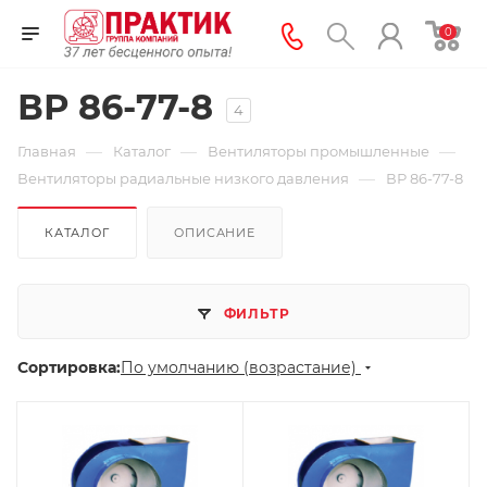
0
ВР 86-77-8
4
—
—
—
Главная
Каталог
Вентиляторы промышленные
—
Вентиляторы радиальные низкого давления
ВР 86-77-8
КАТАЛОГ
ОПИСАНИЕ
ФИЛЬТР
Сортировка:
По умолчанию (возрастание)