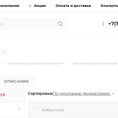
 компании
Акции
Оплата и доставка
Контакт
+7(
2
—
—
Вентиляторы промышленные
Вентиляторы канальные
ОПИСАНИЕ
Сортировка:
По умолчанию (возрастание)
ТР
Выбрать все