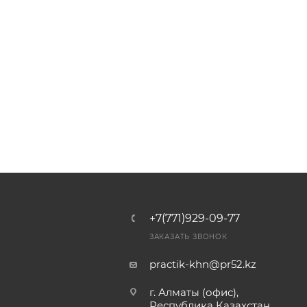
+7(771)929-09-77
ЗАКАЗАТЬ ЗВОНОК
practik-khn@pr52.kz
г. Алматы (офис),
Республика Казахстан,