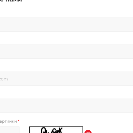
 картинки
*