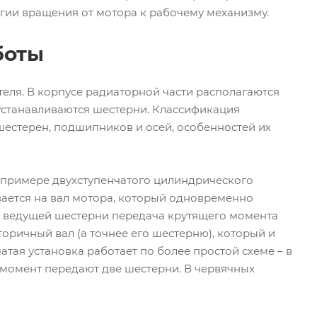
гии вращения от мотора к рабочему механизму.
боты
теля. В корпусе радиаторной части располагаются
устанавливаются шестерни. Классификация
шестерен, подшипников и осей, особенностей их
 примере двухступенчатого цилиндрического
ается на вал мотора, который одновременно
т ведущей шестерни передача крутящего момента
торичный вал (а точнее его шестерню), который и
тая установка работает по более простой схеме – в
й момент передают две шестерни. В червячных