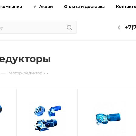
 компании
Акции
Оплата и доставка
Контакт
+7(
едукторы
—
Мотор-редукторы