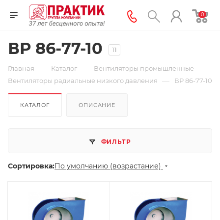
0
ВР 86-77-10
11
—
—
—
Главная
Каталог
Вентиляторы промышленные
—
Вентиляторы радиальные низкого давления
ВР 86-77-10
КАТАЛОГ
ОПИСАНИЕ
ФИЛЬТР
Сортировка:
По умолчанию (возрастание)