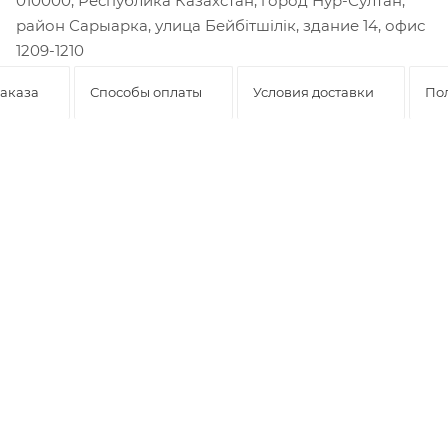
010000, Республика Казахстан, город Нур-Султан,
район Сарыарка, улица Бейбiтшiлiк, здание 14, офис
1209-1210
аказа
Способы оплаты
Условия доставки
По