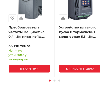
Преобразователь
Устройство плавного
частоты мощностью
пуска и торможения
0,4 кВт, питание 1ф,
мощностью 5,5 кВт,
напряжение 220В, IP20
питание 3ф,
EFIP-LA3-0R4G-2S
36 198
тенге
напряжение 380В, IP20
STP30-5R5-4T
Наличие
уточняйте у
менеджеров
В КОРЗИНУ
ЗАПРОСИТЬ ЦЕНУ