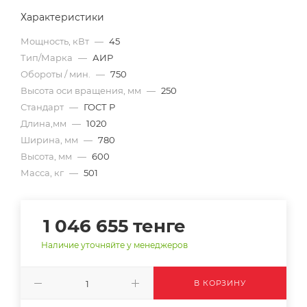
Характеристики
Мощность, кВт
—
45
Тип/Марка
—
АИР
Обороты / мин.
—
750
Высота оси вращения, мм
—
250
Стандарт
—
ГОСТ Р
Длина,мм
—
1020
Ширина, мм
—
780
Высота, мм
—
600
Масса, кг
—
501
1 046 655
тенге
Наличие уточняйте у менеджеров
В КОРЗИНУ