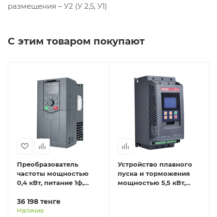
размещения – У2 (У 2,5, У1)
С этим товаром покупают
Преобразователь
Устройство плавного
частоты мощностью
пуска и торможения
0,4 кВт, питание 1ф,
мощностью 5,5 кВт,
напряжение 220В, IP20
питание 3ф,
EFIP-LA3-0R4G-2S
36 198
тенге
напряжение 380В, IP20
STP30-5R5-4T
Наличие