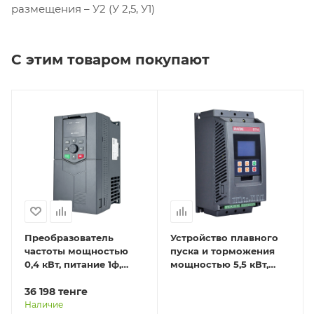
размещения – У2 (У 2,5, У1)
С этим товаром покупают
Преобразователь
Устройство плавного
частоты мощностью
пуска и торможения
0,4 кВт, питание 1ф,
мощностью 5,5 кВт,
напряжение 220В, IP20
питание 3ф,
EFIP-LA3-0R4G-2S
36 198
тенге
напряжение 380В, IP20
STP30-5R5-4T
Наличие